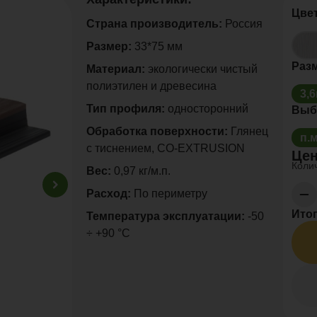
Цве
Страна производитель:
Россия
Размер:
33*75 мм
Раз
Материал:
экологически чистый
полиэтилен и древесина
3,
Тип профиля:
односторонний
Выб
Обработка поверхности:
Глянец
п.
с тиснением, CO-EXTRUSION
Цен
Колич
Вес:
0,97 кг/м.п.
Расход:
По периметру
Итог
Температура эксплуатации:
-50
÷ +90 °C