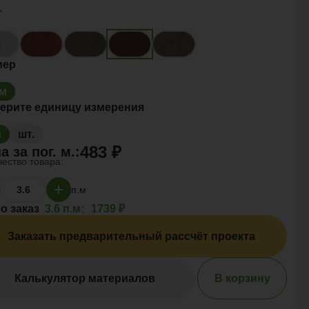
т
мер
6м
ерите единицу измерения
м
шт.
483 ₽
а за
пог. м.
:
ество товара:
п.м
о заказ
3.6 п.м:
1739 ₽
Заказать предварительный рассчёт проекта
Калькулятор материалов
В корзину