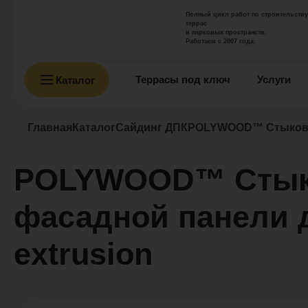
Полный цикл работ по строительству
террас
и парковых пространств.
Работаем с 2007 года.
Террасы под ключ
Услуги
Каталог
Главная
Каталог
Сайдинг ДПК
POLYWOOD™ Стыковоч
POLYWOOD™ Стыко
фасадной панели 
extrusion