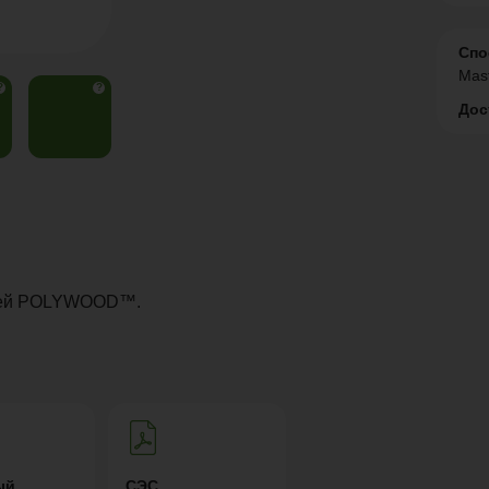
Спо
Mas
?
?
Дос
елей POLYWOOD™.
ый
СЭС