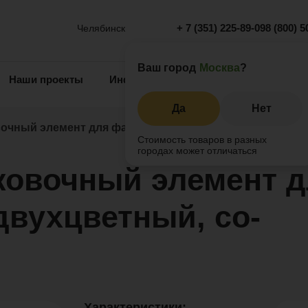
+ 7 (351) 225-89-09
8 (800) 5
Челябинск
Ваш город
Москва
?
Наши проекты
Информация
Инжиниринг
О 
Да
Нет
ный элемент для фасадной панели двухцветный, co-e
Стоимость товаров в разных
городах может отличаться
вочный элемент д
двухцветный, co-
Характеристики: