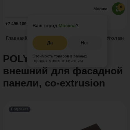
0
Москва
Заказать звонок
+7 495 109-52-09
Ваш город
Москва
?
Главная
Каталог
Сайдинг ДПК
POLYWOOD™ Угол внешни
Да
Нет
POLYWOOD™ Угол
Стоимость товаров в разных
городах может отличаться
внешний для фасадной
панели, co-extrusion
Под заказ