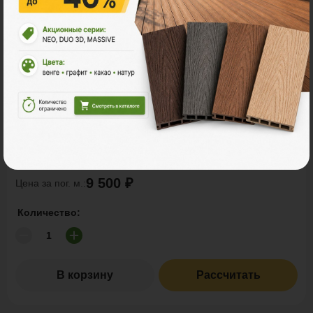
Заборы и ограждения
POLYWOOD™ КЛАССИК
Ед. измерения
пог. м.
9 500 ₽
Цена за пог. м.:
Количество:
В корзину
Рассчитать