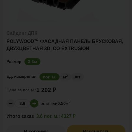
Сайдинг ДПК
POLYWOOD™ ФАСАДНАЯ ПАНЕЛЬ БРУСКОВАЯ,
ДВУХЦВЕТНАЯ 3D, CO-EXTRUSION
Размер
3,6м
2
Ед. измерения
пог. м.
м
шт
1 202 ₽
Цена за
пог. м.:
2
пог. м.
или
0.50
м
Итого заказ
3.6 пог. м.:
4327 ₽
В корзину
Рассчитать