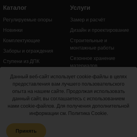
Каталог
Услуги
Регулируемые опоры
Замер и расчёт
Новинки
Дизайн и проектирование
Комплектующие
Строительные и
монтажные работы
Заборы и ограждения
Сезонное хранение
Ступени из ДПК
материалов
Натуральное дерево
Гарантийное обслуживание
Данный веб-сайт использует cookie-файлы в целях
Керамогранит
предоставления вам лучшего пользовательского
Доставка
опыта на нашем сайте. Продолжая использовать
Мебель для террас
Монтаж террасной доски
данный сайт, вы соглашаетесь с использованием
Маркизы и перголы
нами cookie-файлов. Для получения дополнительной
Производство террасной
Сайдинг ДПК
информации см.
Политика Cookie
.
доски
Распродажа
Принять
Террасная доска ДПК