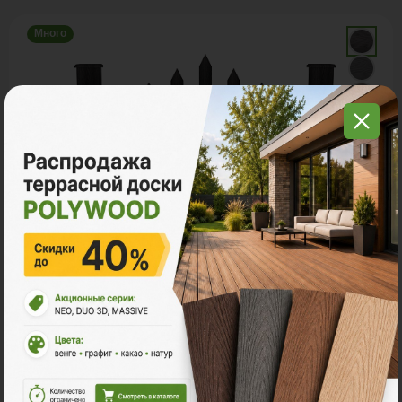
Много
Заборы и ограждения
POLYWOOD™ ШТАКЕТНИК
Ед. измерения
пог. м.