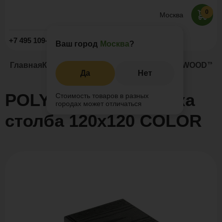
0
Москва
Заказать звонок
+7 495 109-52-09
Ваш город
Москва
?
Главная
Каталог
Заборы и ограждения
POLYWOOD™ кр
Да
Нет
POLYWOOD™ крышка
Стоимость товаров в разных
городах может отличаться
столба 120х120 COLOR