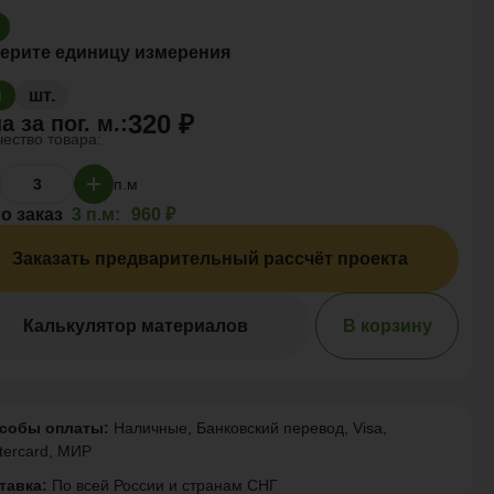
ерите единицу измерения
м
шт.
320 ₽
а за
пог. м.
:
ество товара:
п.м
о заказ
3 п.м:
960 ₽
Заказать предварительный рассчёт проекта
Калькулятор материалов
В корзину
собы оплаты:
Наличные, Банковский перевод, Visa,
tercard, МИР
тавка:
По всей России и странам СНГ