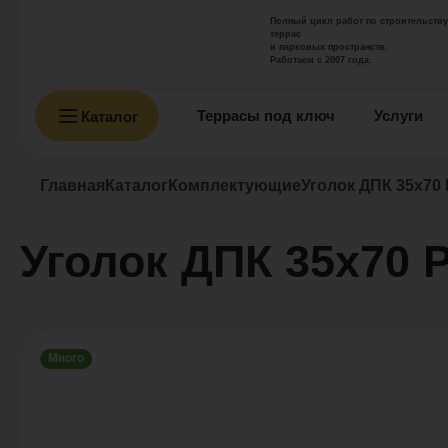
Полный цикл работ по строительству
террас
и парковых пространств.
Работаем с 2007 года.
Террасы под ключ
Услуги
Каталог
Главная
Каталог
Комплектующие
Уголок ДПК 35х7
Уголок ДПК 35х7
Много