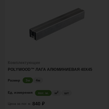
Комплектующие
POLYWOOD™ ЛАГА АЛЮМИНИЕВАЯ 40Х45
Размер
3м
4м
2
Ед. измерения
пог. м.
м
шт
840 ₽
Цена за
пог. м.: