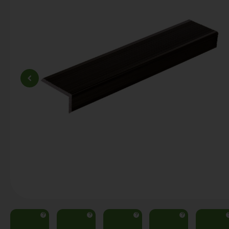
?
?
?
?