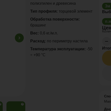
полиэтилен и древесина
3м
Тип профиля:
торцевой элемент
Выб
Обработка поверхности:
п.
брашинг
Цен
Колич
Вес:
0,6 кг./м.п.
Расход:
по периметру настила
Итог
Температура эксплуатации:
-50
÷ +90 °C
Спо
Mas
?
?
Дос