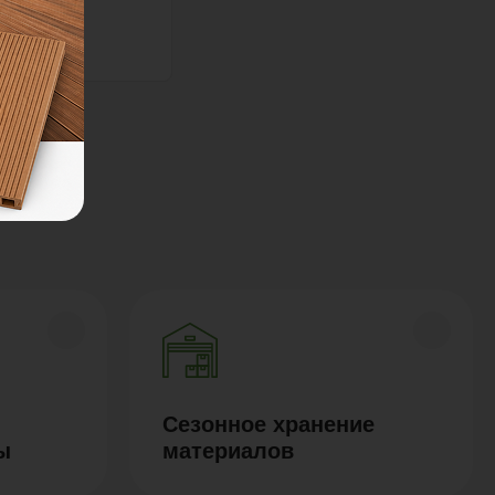
Сезонное хранение
ы
материалов