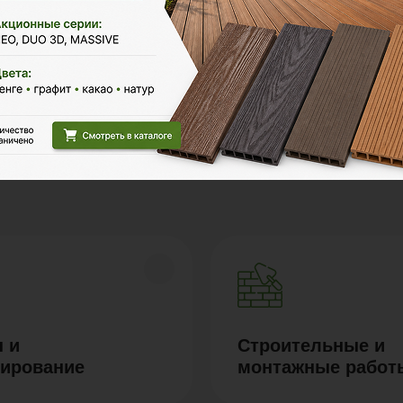
Polywood на карте Москвы — Яндекс Карты
 и
Строительные и
тирование
монтажные работ