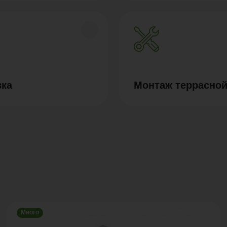
вка
Монтаж террасной
Много