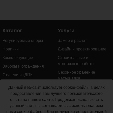
Каталог
Услуги
Регулируемые опоры
Замер и расчёт
Новинки
Дизайн и проектирование
Комплектующие
Строительные и
монтажные работы
Заборы и ограждения
Сезонное хранение
Ступени из ДПК
материалов
Натуральное дерево
Гарантийное обслуживание
Данный веб-сайт использует cookie-файлы в целях
Керамогранит
предоставления вам лучшего пользовательского
Доставка
опыта на нашем сайте. Продолжая использовать
Мебель для террас
Монтаж террасной доски
данный сайт, вы соглашаетесь с использованием
Маркизы и перголы
нами cookie-файлов. Для получения дополнительной
Производство террасной