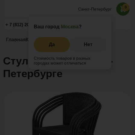
0
Санкт-Петербург
Заказать звонок
+ 7 (812) 209-19-59
Ваш город
Москва
?
Главная
Каталог
Стулья
Стул RELAX
Да
Нет
Стул RELAX в Санкт-
Стоимость товаров в разных
городах может отличаться
Петербурге