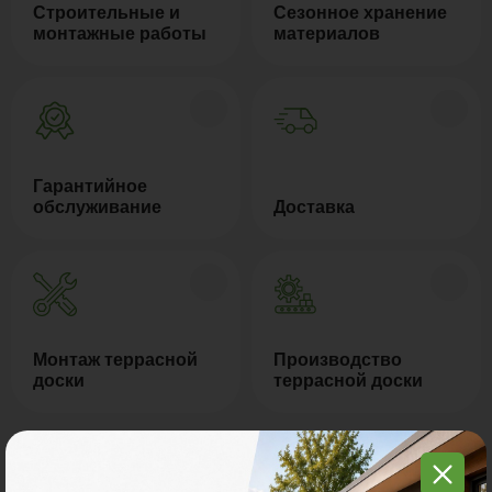
Строительные и
Сезонное хранение
монтажные работы
материалов
Гарантийное
обслуживание
Доставка
Монтаж террасной
Производство
доски
террасной доски