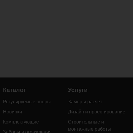
устойчивый
к
выдергивающим
нагрузкам
узел
крепления.
Ключевые
преимущества
саморезов
3,9х19
(1000
шт.):
Защита
от
Каталог
Услуги
ржавчины
и
Регулируемые опоры
Замер и расчёт
окисления:
Новинки
Дизайн и проектирование
Качественное
Комплектующие
Строительные и
цинковое
монтажные работы
покрытие
Заборы и ограждения