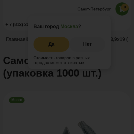
0
Санкт-Петербург
Заказать звонок
+ 7 (812) 209-19-59
Ваш город
Москва
?
Главная
Каталог
Комплектующие
Саморезы 3,9х19 (100
Да
Нет
Саморезы 3,9х19 мм
Стоимость товаров в разных
городах может отличаться
(упаковка 1000 шт.)
Много