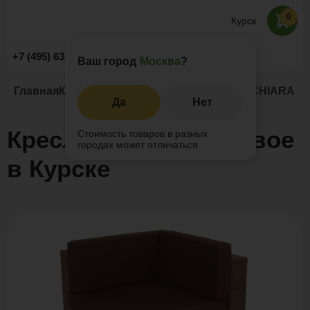
0
Курск
Заказать звонок
+7 (495) 638-52-09
Ваш город
Москва
?
Главная
Каталог
Подвесные кресла
Кресло CHIARA уг
Да
Нет
Кресло CHIARA угловое
Стоимость товаров в разных
городах может отличаться
в Курске