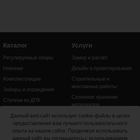
Каталог
Услуги
Регулируемые опоры
Замер и расчёт
Новинки
Дизайн и проектирование
Комплектующие
Строительные и
монтажные работы
Заборы и ограждения
Сезонное хранение
Ступени из ДПК
материалов
Натуральное дерево
Гарантийное обслуживание
Данный веб-сайт использует cookie-файлы в целях
Керамогранит
предоставления вам лучшего пользовательского
Доставка
опыта на нашем сайте. Продолжая использовать
Мебель для террас
Монтаж террасной доски
данный сайт, вы соглашаетесь с использованием