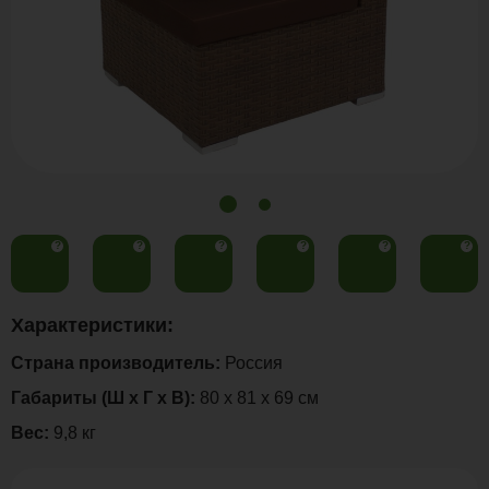
?
?
?
?
?
?
Характеристики:
Страна производитель:
Россия
Габариты (Ш х Г х В):
80 х 81 х 69 см
Вес:
9,8 кг