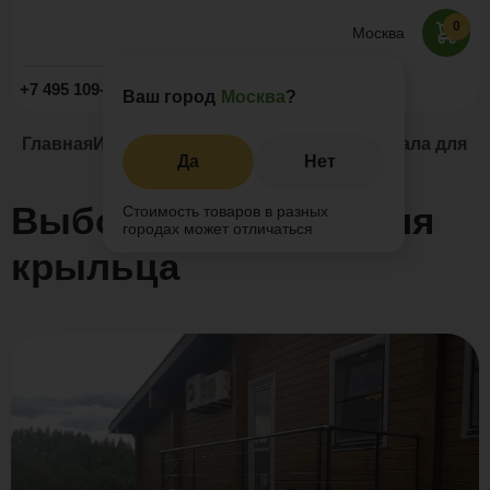
0
Москва
Заказать звонок
+7 495 109-52-09
Ваш город
Москва
?
Главная
Информация
Статьи
Выбор материала для к
Да
Нет
Выбор материала для
Стоимость товаров в разных
городах может отличаться
крыльца