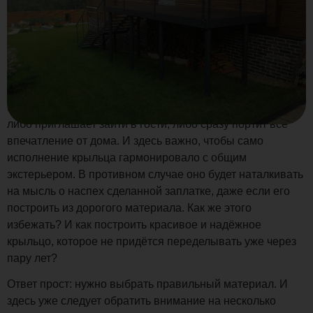
С чего начинается дом? Конечно же, со входа. А коттедж
или загородный дом будет выглядеть весьма
неполноценно без хорошего крыльца. Его внешний вид
либо приглашает зайти в гости, либо сразу портит всё
впечатление от дома. И здесь важно, чтобы само
исполнение крыльца гармонировало с общим
экстерьером. В противном случае оно будет наталкивать
на мысль о наспех сделанной заплатке, даже если его
построить из дорогого материала. Как же этого
избежать? И как построить красивое и надёжное
крыльцо, которое не придётся переделывать уже через
пару лет?
Ответ прост: нужно выбрать правильный материал. И
здесь уже следует обратить внимание на несколько