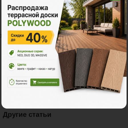
профиля, который крепят шурупом к лаге на
расстоянии 5 мм от торца лаги. Не прилагайте
излишних усилий при закручивании шурупов.
После того, как покрытие настила собрано, торцы
досок по периметру выравнивают дисковой пилой.
Для придания конструкции красивого завершенного
вида по периметру настила устанавливают финишный
F-профиль с соблюдением требований к
компенсационным зазорам.
Заказать профессиональный монтаж в компании
«Поливуд» можно, воспользовавшись функцией
«Заказать услугу».
Другие статьи