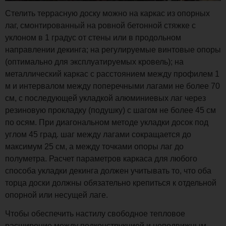
Стелить террасную доску можно на каркас из опорных
лаг, смонтированный на ровной бетонной стяжке с
уклоном в 1 градус от стены или в продольном
направлении декинга; на регулируемые винтовые опоры
(оптимально для эксплуатируемых кровель); на
металлический каркас с расстоянием между профилем 1
м и интервалом между поперечными лагами не более 70
см, с последующей укладкой алюминиевых лаг через
резиновую прокладку (подушку) с шагом не более 45 см
по осям. При диагональном методе укладки досок под
углом 45 град. шаг между лагами сокращается до
максимум 25 см, а между точками опоры лаг до
полуметра. Расчет параметров каркаса для любого
способа укладки декинга должен учитывать то, что оба
торца доски должны обязательно крепиться к отдельной
опорной или несущей лаге.
Чтобы обеспечить настилу свободное тепловое
расширение между подконструкцией и неподвижным