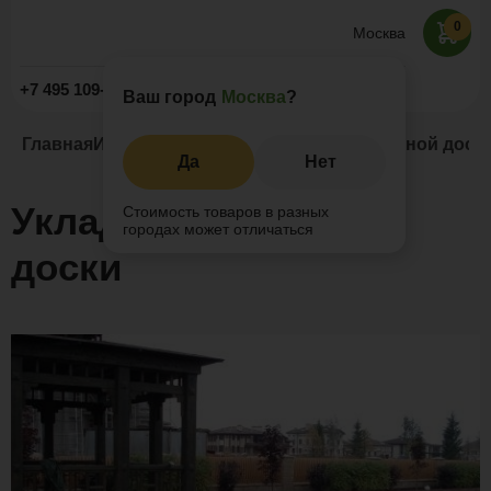
0
Москва
Заказать звонок
+7 495 109-52-09
Ваш город
Москва
?
Главная
Информация
Статьи
Укладка террасной доск
Да
Нет
Укладка террасной
Стоимость товаров в разных
городах может отличаться
доски