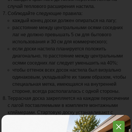
случай теплового расширения настила.
Соблюдайте следующие правила:
каждый конец доски должен опираться на лагу;
расстояние между центральными осями соседних
лаг не должно превышать 5 см для бытового
использования и 30 см для коммерческого;
если доски настила планируется положить
диагонально, то расстояние между центральными
осями соседних лаг следует уменьшить на 40%;
чтобы оттенок всех досок настила был визуально
одинаковым, укладывайте их таким образом, чтобы
специальная метка, имеющаяся на внутренней
стороне, всегда располагалась с одной стороны.
Террасная доска закрепляется на каждом пересечении
с лагой поставляемыми в комплекте монтажными
кляймерами. Стартовую доску устанавливают с
помощью стартового кляймера или F-профиля,
финишную – с помощью финишного кляймера или F-