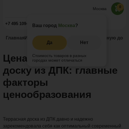
0
Москва
Заказать звонок
+7 495 109-52-09
Ваш город
Москва
?
Главная
Информация
Статьи
Цена на террасную доск
Да
Нет
Цена на террасную
Стоимость товаров в разных
городах может отличаться
доску из ДПК: главные
факторы
ценообразования
Террасная доска из ДПК давно и надежно
зарекомендовала себя как оптимальный современный