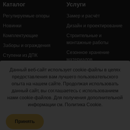
Каталог
Услуги
Регулируемые опоры
Замер и расчёт
Новинки
Дизайн и проектирование
Комплектующие
Строительные и
монтажные работы
Заборы и ограждения
Сезонное хранение
Ступени из ДПК
материалов
Натуральное дерево
Гарантийное обслуживание
Данный веб-сайт использует cookie-файлы в целях
Керамогранит
предоставления вам лучшего пользовательского
Доставка
опыта на нашем сайте. Продолжая использовать
Мебель для террас
Монтаж террасной доски
данный сайт, вы соглашаетесь с использованием
Маркизы и перголы
нами cookie-файлов. Для получения дополнительной
Производство террасной
Сайдинг ДПК
информации см.
Политика Cookie
.
доски
Распродажа
Принять
Террасная доска ДПК