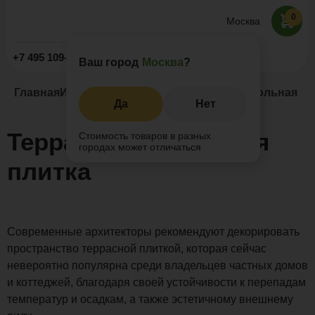
0
Москва
Заказать звонок
+7 495 109-52-09
Ваш город
Москва
?
Главная
Информация
Статьи
Террасная напольная пл
Да
Нет
Террасная напольная
Стоимость товаров в разных
городах может отличаться
плитка
Современные архитекторы рекомендуют декорировать
пространство террасной плиткой, которая сейчас
невероятно популярна среди владельцев частных домов
и коттеджей, благодаря своей устойчивости к перепадам
температур и осадкам, а также эстетичному внешнему