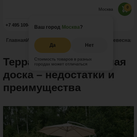
0
Москва
Заказать звонок
+7 495 109-52-09
Ваш город
Москва
?
Главная
Информация
Статьи
Террасная и древесная 
Да
Нет
Террасная и древесная
Стоимость товаров в разных
городах может отличаться
доска – недостатки и
преимущества