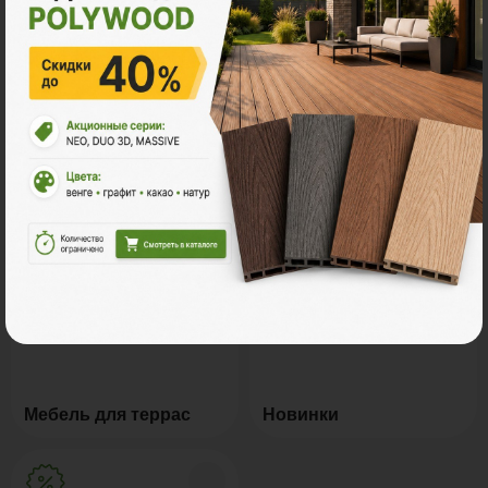
Натуральное дерево
Маркизы и перголы
Грядки из ДПК
Керамогранит
Мебель для террас
Новинки