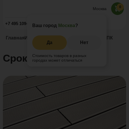
0
Москва
Заказать звонок
+7 495 109-52-09
Ваш город
Москва
?
Главная
Информация
Статьи
Срок службы ДПК
Да
Нет
Срок службы ДПК
Стоимость товаров в разных
городах может отличаться