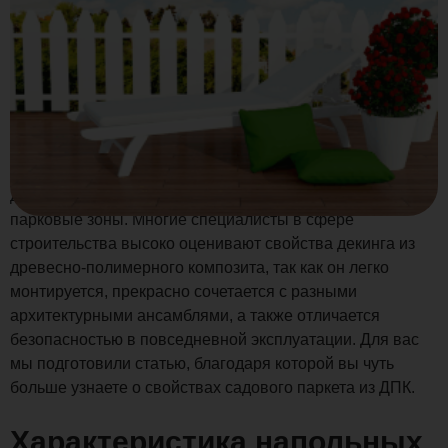
Садовый декинг – это практичный и недорогой
материал, из которого принято изготавливать уличные
дорожки на приусадебных и дачных участках, украшать
парковые зоны. Многие специалисты в сфере
строительства высоко оценивают свойства декинга из
древесно-полимерного композита, так как он легко
монтируется, прекрасно сочетается с разными
архитектурными ансамблями, а также отличается
безопасностью в повседневной эксплуатации. Для вас
мы подготовили статью, благодаря которой вы чуть
больше узнаете о свойствах садового паркета из ДПК.
Характеристика напольных