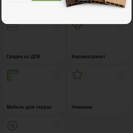
Натуральное дерево
Маркизы и перголы
Грядки из ДПК
Керамогранит
Мебель для террас
Новинки