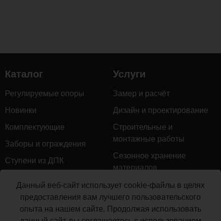
Каталог
Услуги
Регулируемые опоры
Замер и расчёт
Новинки
Дизайн и проектирование
Комплектующие
Строительные и
монтажные работы
Заборы и ограждения
Сезонное хранение
Ступени из ДПК
материалов
Натуральное дерево
Гарантийное обслуживание
Данный веб-сайт использует cookie-файлы в целях
Керамогранит
предоставления вам лучшего пользовательского
Доставка
опыта на нашем сайте. Продолжая использовать
Мебель для террас
Монтаж террасной доски
данный сайт, вы соглашаетесь с использованием