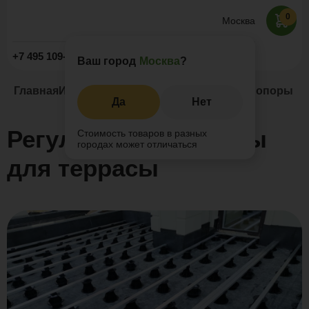
0
Москва
Заказать звонок
+7 495 109-52-09
Ваш город
Москва
?
Главная
Информация
Статьи
Регулируемые опоры дл
Да
Нет
Регулируемые опоры
Стоимость товаров в разных
городах может отличаться
для террасы