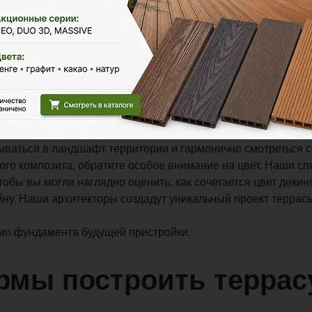
 на отдельном фундаменте, соединенном с домом;
е время года;
ристроена по всему периметру здания.
ая:
ойки.
олудня.
ваться в ландшафт территории и гармонично смотреться 
го композита, обратите особое внимание на цвет. Наши с
тобы вы могли наглядно оценить, как сочетается цвет декин
йну. Наши архитекторы создадут уникальный проект террасы
тип фундамента будущей пристройки.
рмы построить террас