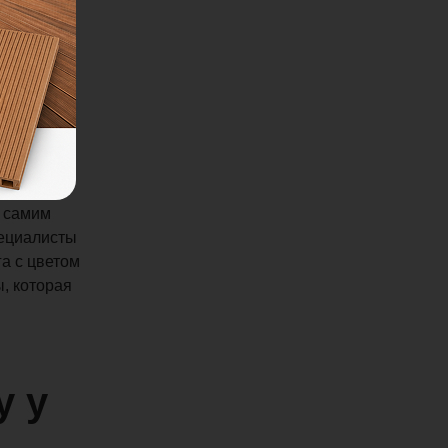
с самим
пециалисты
га с цветом
, которая
у у