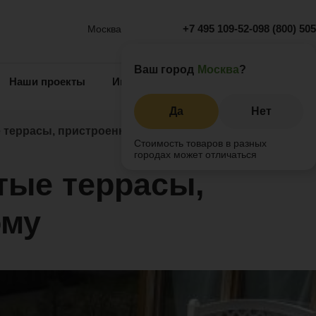
+7 495 109-52-09
8 (800) 50
Москва
Ваш город
Москва
?
Наши проекты
Информация
Инжиниринг
О 
Да
Нет
 террасы, пристроенные к дому
Стоимость товаров в разных
городах может отличаться
тые террасы,
ому