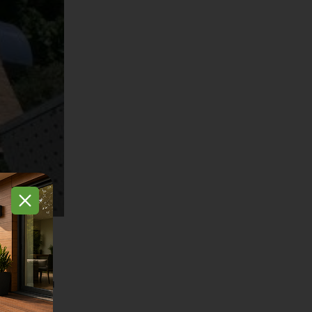
рытой
ется
о в теплое
истроенная