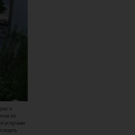
рас и
этом во
ся услугами
глядеть