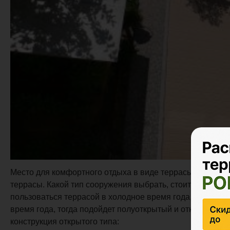
Место для комфортного отдыха в виде террасы у дома, 
террасы. Какой тип сооружения выбрать, стоит решать, 
пользоваться террасой в холодное время года, тогда од
время года, тогда подойдет полуоткрытый и открытый. Д
конструкция открытого типа: