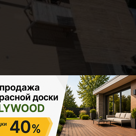
может быть выполнено в виде закрытой, полуоткрытой и отк
исходя из эксплуатации будущей конструкции. Если планиру
нозначно постройка должна быть закрытого типа. Если тольк
ом с открытой террасой имеет ряд особенностей, так как пр