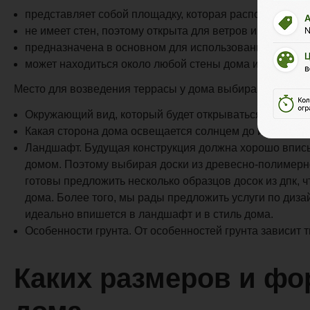
представляет собой площадку, которая располагается
не имеет стен, поэтому открыта для ветров и осадков;
предназначена в основном для использования в летне
может находиться около любой стены дома или быть п
Место для возведения террасы у дома выбирают учитыв
Окружающий вид, который будет открываться с пристр
Какая сторона дома освещается солнцем до и после п
Ландшафт. Будущая конструкция должна хорошо вписы
домом. Поэтому выбирая доски из древесно-полимерно
готовы предложить несколько образцов досок из дпк, ч
дома. Более того, мы рады предложить услуги по диза
идеально впишется в ландшафт и в стиль дома.
Особенности грунта. От особенностей грунта зависит 
Каких размеров и фо