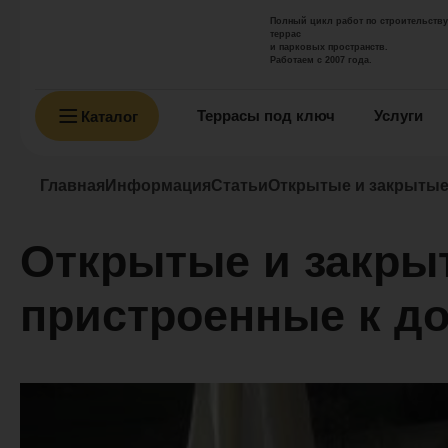
Полный цикл работ по строительству
террас
и парковых пространств.
Работаем с 2007 года.
Террасы под ключ
Услуги
Каталог
Главная
Информация
Статьи
Открытые и закрытые
Открытые и закры
пристроенные к д