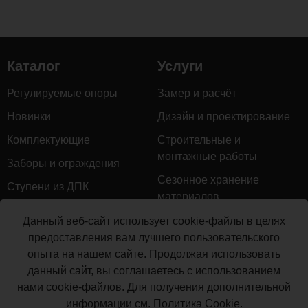
Каталог
Услуги
Регулируемые опоры
Замер и расчёт
Новинки
Дизайн и проектирование
Комплектующие
Строительные и
монтажные работы
Заборы и ограждения
Сезонное хранение
Ступени из ДПК
материалов
Натуральное дерево
Гарантийное обслуживание
Данный веб-сайт использует cookie-файлы в целях
Керамогранит
предоставления вам лучшего пользовательского
Доставка
опыта на нашем сайте. Продолжая использовать
Мебель для террас
Монтаж террасной доски
данный сайт, вы соглашаетесь с использованием
Маркизы и перголы
нами cookie-файлов. Для получения дополнительной
Производство террасной
Сайдинг ДПК
информации см.
Политика Cookie
.
доски