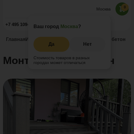
0
Москва
Заказать звонок
+7 495 109-52-09
Ваш город
Москва
?
Главная
Информация
Статьи
Монтаж ДПК на бетон
Да
Нет
Монтаж ДПК на бетон
Стоимость товаров в разных
городах может отличаться