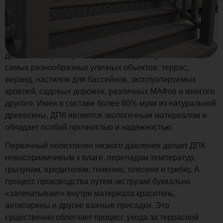
Древесно-полимерный композит это пример того, как
сочетание природных характеристик и достижений науки
делают материал универсальным для строительства
самых разнообразных уличных объектов: террас,
веранд, настилов для бассейнов, эксплуатируемых
кровлей, садовых дорожек, различных МАФов и многого
другого. Имея в составе более 60% муки из натуральной
древесины, ДПК является экологичным материалом и
обладает особой прочностью и надежностью.
Первичный полиэтилен низкого давления делает ДПК
невосприимчивым к влаге, перепадам температур,
грызунам, вредителям, гниению, плесени и грибку. А
процесс производства путем экструзии буквально
«запечатывает» внутри материала краситель,
антипирены и другие важные присадки. Это
существенно облегчает процесс ухода за террасной