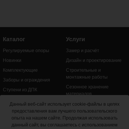
Каталог
Услуги
Регулируемые опоры
Замер и расчёт
Новинки
Дизайн и проектирование
Комплектующие
Строительные и
монтажные работы
Заборы и ограждения
Сезонное хранение
Ступени из ДПК
материалов
Натуральное дерево
Гарантийное обслуживание
Данный веб-сайт использует cookie-файлы в целях
Керамогранит
предоставления вам лучшего пользовательского
Доставка
опыта на нашем сайте. Продолжая использовать
Мебель для террас
Монтаж террасной доски
данный сайт, вы соглашаетесь с использованием
Маркизы и перголы