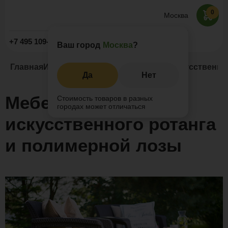
0
Москва
Заказать звонок
+7 495 109-52-09
Ваш город
Москва
?
Главная
Информация
Статьи
Мебель из искусственно
Да
Нет
Мебель из
Стоимость товаров в разных
городах может отличаться
искусственного ротанга
и полимерной лозы