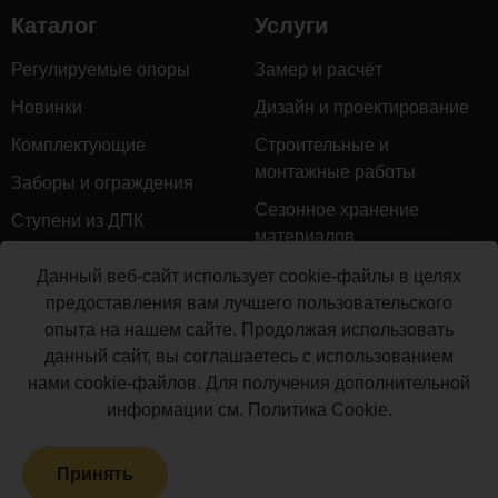
Каталог
Услуги
Регулируемые опоры
Замер и расчёт
Новинки
Дизайн и проектирование
Комплектующие
Строительные и
монтажные работы
Заборы и ограждения
Сезонное хранение
Ступени из ДПК
материалов
Натуральное дерево
Гарантийное обслуживание
Данный веб-сайт использует cookie-файлы в целях
Керамогранит
предоставления вам лучшего пользовательского
Доставка
опыта на нашем сайте. Продолжая использовать
Мебель для террас
Монтаж террасной доски
данный сайт, вы соглашаетесь с использованием
Маркизы и перголы
нами cookie-файлов. Для получения дополнительной
Производство террасной
Сайдинг ДПК
информации см.
Политика Cookie
.
доски
Распродажа
Принять
Террасная доска ДПК