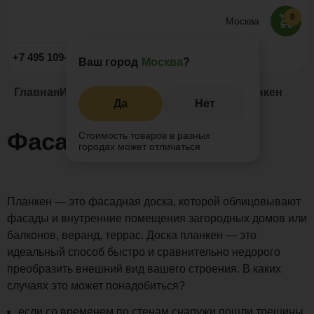
0
Москва
Заказать звонок
+7 495 109-52-09
Ваш город
Москва
?
Главная
Информация
Статьи
Фасадный планкен
Да
Нет
Фасадный планкен
Стоимость товаров в разных
городах может отличаться
Планкен — это фасадная доска, которой облицовывают
фасады и внутренние помещения загородных домов или
балконов, веранд, террас. Доска планкен — это
идеальный способ быстро и сравнительно недорого
преобразить внешний вид вашего строения. В каких
случаях это может понадобиться?
если со временем по стенам снаружи пошли трещины