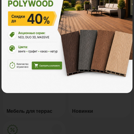
Натуральное дерево
Маркизы и перголы
Грядки из ДПК
Керамогранит
Мебель для террас
Новинки