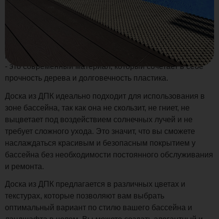
Если вы хотите создать уютное и стильное пространство
вокруг своего бассейна, доска из ДПК - идеальное
решение для вас. ДПК (древесно-полимерный композит)
- это современный материал, который сочетает в себе
прочность дерева и долговечность пластика.
Доска из ДПК идеально подходит для использования в
зоне бассейна, так как она не скользит, не гниет, не
выцветает под воздействием солнечных лучей и не
требует сложного ухода. Это значит, что вы сможете
наслаждаться красивым и безопасным покрытием у
бассейна без необходимости постоянного обслуживания
и ремонта.
Доска из ДПК предлагается в различных цветах и
текстурах, которые позволяют вам выбрать
оптимальный вариант по стилю вашего бассейна и