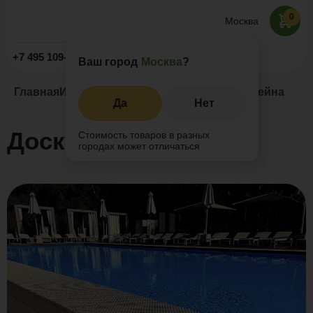
0
Москва
Заказать звонок
+7 495 109-52-09
Ваш город
Москва
?
Главная
Информация
Статьи
Доска для бассейна
Да
Нет
Доска для бассейна
Стоимость товаров в разных
городах может отличаться