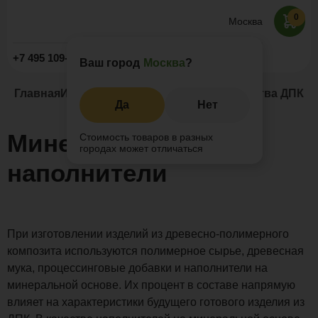
0
Москва
Заказать звонок
+7 495 109-52-09
Ваш город
Москва
?
Главная
Инжиниринг
Сырье для производства ДПК
Ми
Да
Нет
Минеральные
Стоимость товаров в разных
городах может отличаться
наполнители
При изготовлении изделий из древесно-полимерного
композита используются полимерное сырье, древесная
мука, процессинговые добавки и наполнители на
минеральной основе. Их процент в составе напрямую
влияет на характеристики будущего готового изделия из