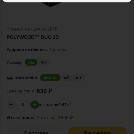
Террасная доска ДПК
POLYWOOD™ DUO 3D
Ударная стойкость:
Средняя
Размер
3м
4м
2
Ед. измерения
пог. м.
м
шт
630 ₽
Цена за
пог. м.:
2
пог. м.
или
0.47
м
Итого заказ
3 пог. м.:
1890 ₽
В корзину
Рассчитать