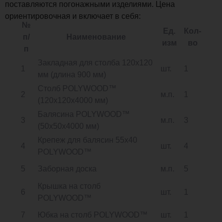
поставляются погонажными изделиями. Цена
ориентировочная и включает в себя:
№
Ед.
Кол-
п/
Наименование
изм
во
п
Закладная для столба 120х120
1
шт.
1
мм (длина 900 мм)
Столб POLYWOOD™
2
м.п.
1
(120х120х4000 мм)
Балясина POLYWOOD™
3
м.п.
3
(50х50х4000 мм)
Крепеж для балясин 55х40
4
шт.
4
POLYWOOD™
5
Заборная доска
м.п.
5
Крышка на столб
6
шт.
1
POLYWOOD™
7
Юбка на столб POLYWOOD™
шт.
1