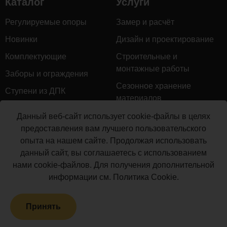
Каталог
Услуги
комплектующую
для
Регулируемые опоры
Замер и расчёт
монтажа
Новинки
Дизайн и проектирование
ограждений
поставляются
Комплектующие
Строительные и
погонажными
монтажные работы
Заборы и ограждения
изделиями.
Сезонное хранение
Цена
Ступени из ДПК
материалов
ориентировочная
Натуральное дерево
и
Гарантийное обслуживание
Данный веб-сайт использует cookie-файлы в целях
включает
Керамогранит
предоставления вам лучшего пользовательского
Доставка
в
опыта на нашем сайте. Продолжая использовать
Мебель для террас
себя:
Монтаж террасной доски
данный сайт, вы соглашаетесь с использованием
№
Маркизы и перголы
Ед.
Кол-
нами cookie-файлов. Для получения дополнительной
Производство террасной
п/
Наименование
изм
во
Сайдинг ДПК
информации см.
Политика Cookie
.
доски
п
Распродажа
Закладная для
Принять
столба 120х120
Террасная доска ДПК
1
шт.
1
мм (длина 900