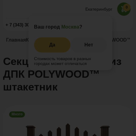
0
Екатеринбург
Заказать звонок
+ 7 (343) 302-20-52
Ваш город
Москва
?
Главная
Каталог
Заборы и ограждения
POLYWOOD™ ш
Да
Нет
Секция ограждения из
Стоимость товаров в разных
городах может отличаться
ДПК POLYWOOD™
штакетник
Много