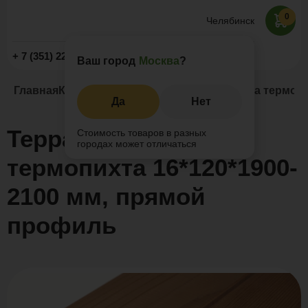
0
Челябинск
Заказать звонок
+ 7 (351) 225-89-09
Ваш город
Москва
?
Главная
Каталог
Термоясень
Террасная доска термопи
Да
Нет
Террасная доска
Стоимость товаров в разных
городах может отличаться
термопихта 16*120*1900-
2100 мм, прямой
профиль