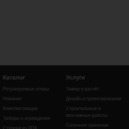
обработке,
которая
повышает
её
устойчивость
к
влаге,
гниению
и
деформации,
а
Каталог
Услуги
также
придаёт
Регулируемые опоры
Замер и расчёт
тёплый
насыщенный
Новинки
Дизайн и проектирование
оттенок
Комплектующие
Строительные и
и
монтажные работы
Заборы и ограждения
выразительную
Сезонное хранение
текстуру.
Ступени из ДПК