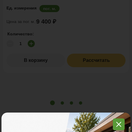
Ед. измерения
пог. м.
9 400 ₽
Цена за пог. м.:
Количество:
В корзину
Рассчитать