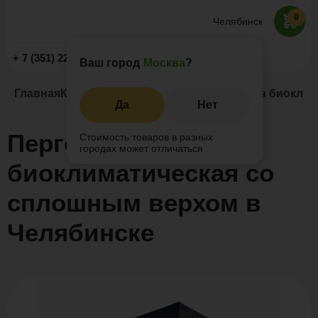
0
Челябинск
Заказать звонок
+ 7 (351) 225-89-09
Ваш город
Москва
?
Главная
Каталог
Маркизы и перголы
Пергола биоклим
Да
Нет
Пергола
Стоимость товаров в разных
городах может отличаться
биоклиматическая со
сплошным верхом в
Челябинске