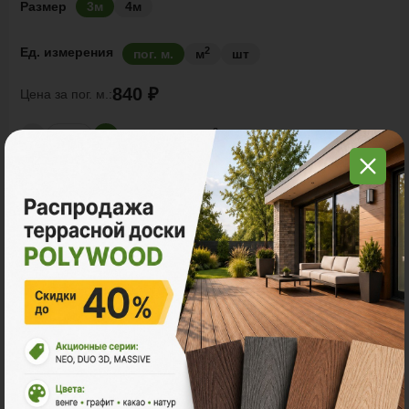
Размер
3м
4м
2
Ед. измерения
пог. м.
м
шт
840 ₽
Цена за
пог. м.:
2
пог. м.
или
1.00
м
Итого заказ
3 пог. м.:
2520 ₽
В корзину
Рассчитать
Акции