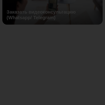
Заказать видеоконсультацию
(Whatsapp/ Telegram)
Крепёжный
уголок
для
лаги