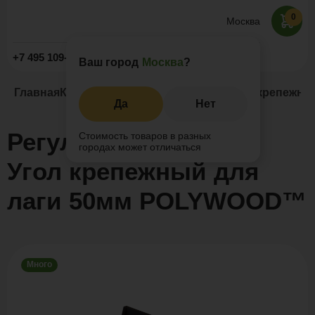
0
Москва
Заказать звонок
+7 495 109-52-09
Ваш город
Москва
?
Главная
Каталог
Регулируемые опоры
Угол крепежн
Да
Нет
Регулируемая опора
Стоимость товаров в разных
городах может отличаться
Угол крепежный для
лаги 50мм POLYWOOD™
Много