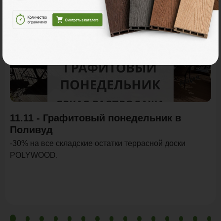
Акция
11.11 - Графитовый понедельник в
Поливуд
-30% на все складские остатки террасной доски
POLYWOOD.