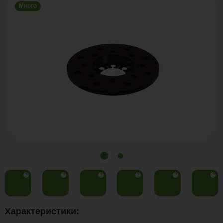
Много
?
?
?
?
?
?
Характеристики: