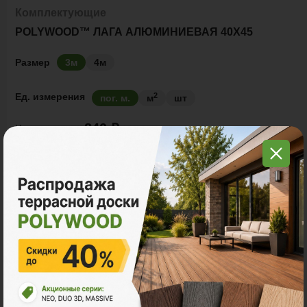
Комплектующие
POLYWOOD™ ЛАГА АЛЮМИНИЕВАЯ 40Х45
Размер
3м
4м
2
Ед. измерения
пог. м.
м
шт
840 ₽
Цена за
пог. м.:
2
пог. м.
или
1.00
м
Итого заказ
3 пог. м.:
2520 ₽
В корзину
Рассчитать