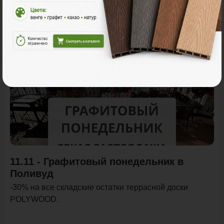
Акции
Акция
11.11 - Графитовый понедельник в
Поливуд
-30% на все складские остатки террасной доски
POLYWOOD.