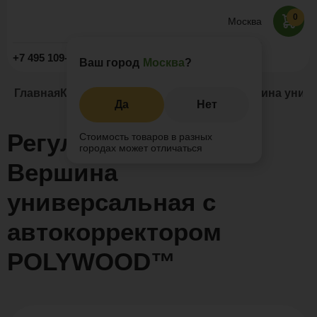
0
Москва
Заказать звонок
+7 495 109-52-09
Ваш город
Москва
?
Главная
Каталог
Регулируемые опоры
Вершина унив
Да
Нет
Регулируемая опора
Стоимость товаров в разных
городах может отличаться
Вершина
универсальная с
автокорректором
POLYWOOD™