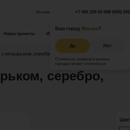
+7 495 109-52-09
8 (800) 50
Москва
Ваш город
Москва
?
Наши проекты
Информация
Инжиниринг
О 
Да
Нет
 с козырьком, серебро, холодный
Стоимость товаров в разных
городах может отличаться
рьком, серебро,
Цве