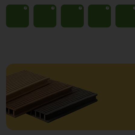
?
?
?
?