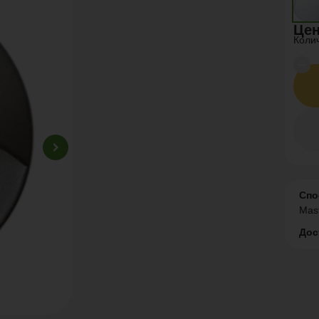
Цен
Коли
Спо
Mas
Дос