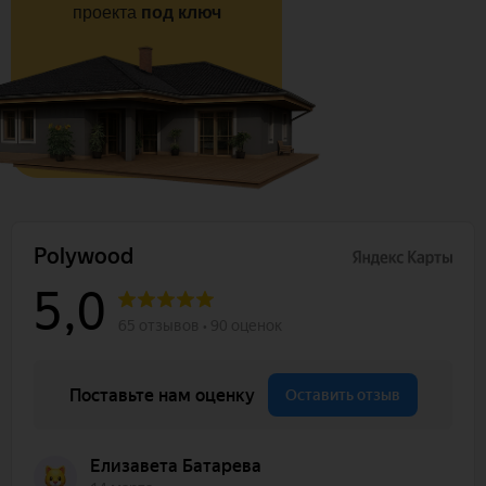
проекта
под ключ