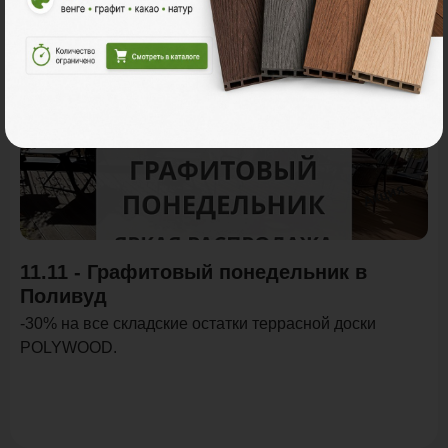
Акции
Акция
11.11 - Графитовый понедельник в
Поливуд
-30% на все складские остатки террасной доски
POLYWOOD.