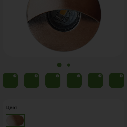
?
?
?
?
?
?
Цвет