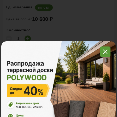
Ед. измерения
пог. м.
10 600 ₽
Цена за пог. м.:
Количество:
В корзину
Рассчитать