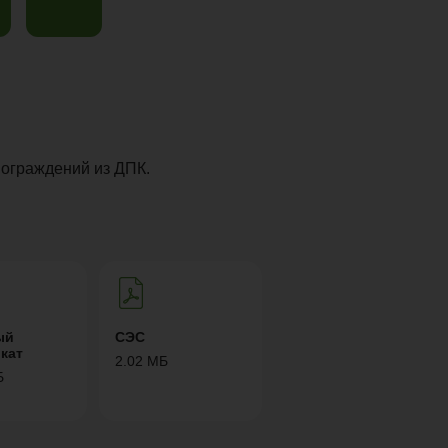
 ограждений из ДПК.
ый
СЭС
кат
2.02 МБ
Б