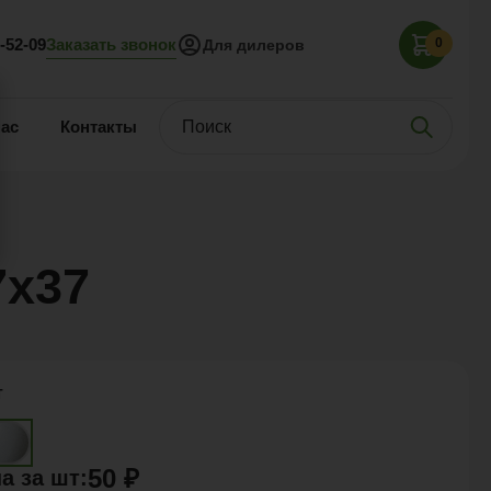
Заказать звонок
5-52-09
0
Для дилеров
нас
Контакты
х37
т
50 ₽
а за
шт
: