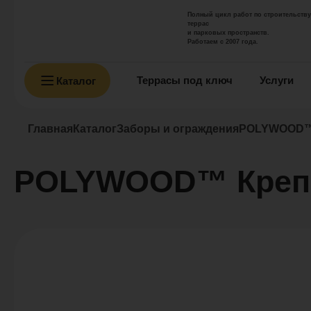
Полный цикл работ по строительству
террас
и парковых пространств.
Работаем с 2007 года.
Террасы под ключ
Услуги
Каталог
Главная
Каталог
Заборы и ограждения
POLYWOOD™ 
POLYWOOD™ Крепё