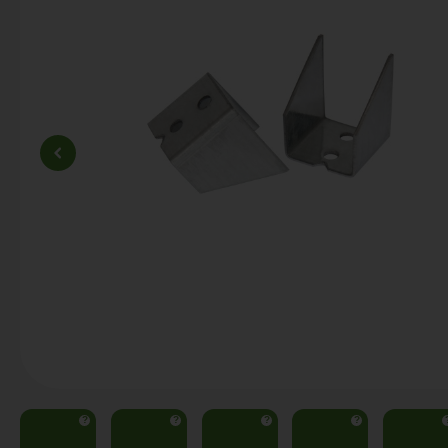
?
?
?
?