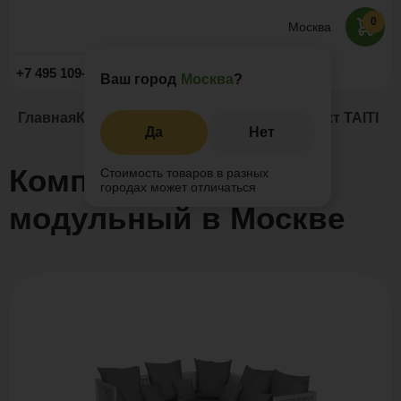
0
Москва
Заказать звонок
+7 495 109-52-09
Ваш город
Москва
?
Главная
Каталог
Комплекты мебели
Комплект TAITI 
Да
Нет
Комплект TAITI
Стоимость товаров в разных
городах может отличаться
модульный в Москве