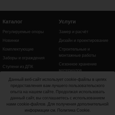
Каталог
Услуги
Регулируемые опоры
Замер и расчёт
Новинки
Дизайн и проектирование
Комплектующие
Строительные и
монтажные работы
Заборы и ограждения
Сезонное хранение
Ступени из ДПК
материалов
Натуральное дерево
Гарантийное обслуживание
Данный веб-сайт использует cookie-файлы в целях
Керамогранит
предоставления вам лучшего пользовательского
Доставка
опыта на нашем сайте. Продолжая использовать
Мебель для террас
Монтаж террасной доски
данный сайт, вы соглашаетесь с использованием
Маркизы и перголы
нами cookie-файлов. Для получения дополнительной
Производство террасной
Сайдинг ДПК
информации см.
Политика Cookie
.
доски