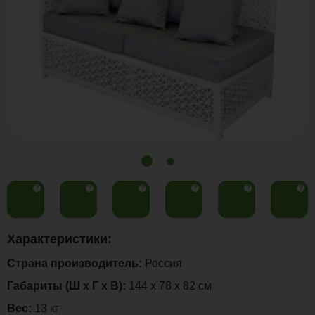
?
?
?
?
?
?
Характеристики:
Страна производитель:
Россия
Габариты (Ш х Г х В):
144 х 78 х 82 см
Вес:
13 кг