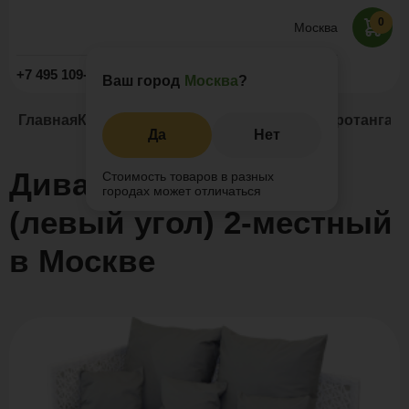
0
Москва
Заказать звонок
+7 495 109-52-09
Ваш город
Москва
?
Главная
Каталог
Мебель из искусственного ротанга
Ди
Да
Нет
Диван TAITI угловой
Стоимость товаров в разных
городах может отличаться
(левый угол) 2-местный
в Москве