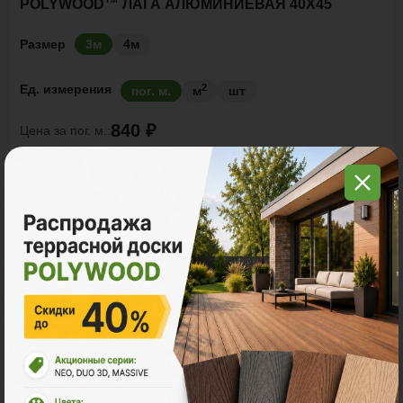
POLYWOOD™ ЛАГА АЛЮМИНИЕВАЯ 40Х45
Размер
3м
4м
2
Ед. измерения
пог. м.
м
шт
840 ₽
Цена за
пог. м.:
2
пог. м.
или
1.00
м
Итого заказ
3 пог. м.:
2520 ₽
В корзину
Рассчитать