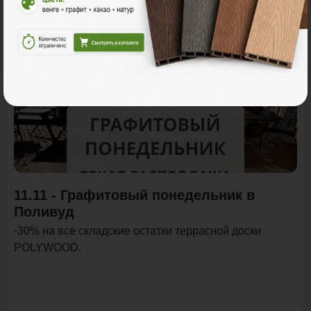
Акции
Акция
11.11 - Графитовый понедельник в
Поливуд
-30% на все складские остатки террасной доски
POLYWOOD.