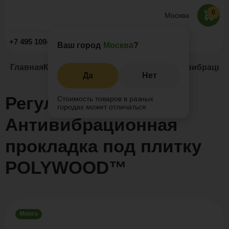
0
Москва
Заказать звонок
+7 495 109-52-09
Ваш город
Москва
?
Главная
Каталог
Регулируемые опоры
Антивибрацио
Да
Нет
Регулируемая опора
Стоимость товаров в разных
городах может отличаться
Антивибрационная
прокладка под плитку
POLYWOOD™
Много