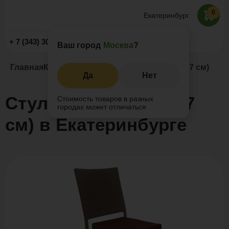
0
Екатеринбург
Заказать звонок
+ 7 (343) 302-20-52
Ваш город
Москва
?
Главная
Каталог
Стулья
Стул PARIS (47х60х97 см)
Да
Нет
Стул PARIS (47х60х97
Стоимость товаров в разных
городах может отличаться
см) в Екатеринбурге