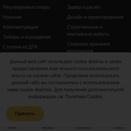
Регулируемые опоры
Замер и расчёт
Новинки
Дизайн и проектирование
Комплектующие
Строительные и
монтажные работы
Заборы и ограждения
Сезонное хранение
Ступени из ДПК
материалов
Натуральное дерево
Гарантийное обслуживание
Данный веб-сайт использует cookie-файлы в целях
Керамогранит
предоставления вам лучшего пользовательского
Доставка
опыта на нашем сайте. Продолжая использовать
Мебель для террас
Монтаж террасной доски
данный сайт, вы соглашаетесь с использованием
Маркизы и перголы
нами cookie-файлов. Для получения дополнительной
Производство террасной
Сайдинг ДПК
информации см.
Политика Cookie
.
доски
Распродажа
Принять
Террасная доска ДПК
Грядки из ДПК
Меню
Фильтр
Корзина
Поиск