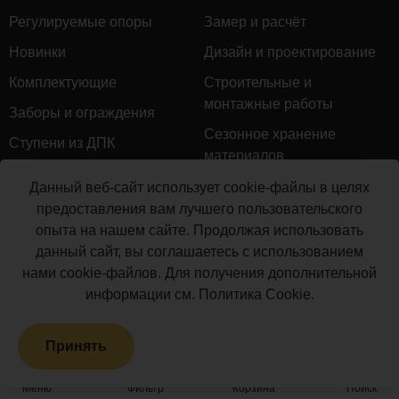
Регулируемые опоры
Замер и расчёт
Новинки
Дизайн и проектирование
Комплектующие
Строительные и
монтажные работы
Заборы и ограждения
Сезонное хранение
Ступени из ДПК
материалов
Натуральное дерево
Гарантийное обслуживание
Данный веб-сайт использует cookie-файлы в целях
Керамогранит
предоставления вам лучшего пользовательского
Доставка
опыта на нашем сайте. Продолжая использовать
Мебель для террас
Монтаж террасной доски
данный сайт, вы соглашаетесь с использованием
Маркизы и перголы
нами cookie-файлов. Для получения дополнительной
Производство террасной
Сайдинг ДПК
информации см.
Политика Cookie
.
доски
Распродажа
Принять
Террасная доска ДПК
Грядки из ДПК
Меню
Фильтр
Корзина
Поиск