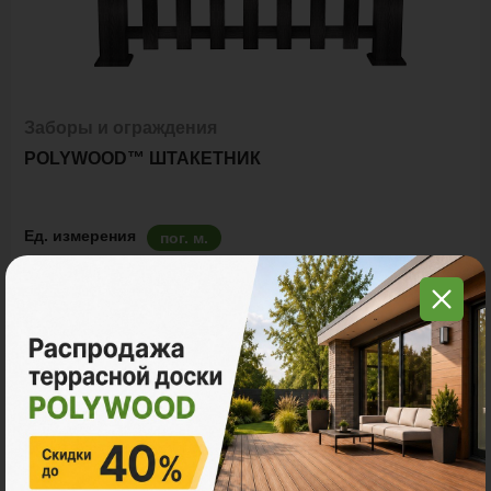
Заборы и ограждения
POLYWOOD™ ШТАКЕТНИК
Ед. измерения
пог. м.
9 800 ₽
Цена за пог. м.:
Количество:
В корзину
Рассчитать