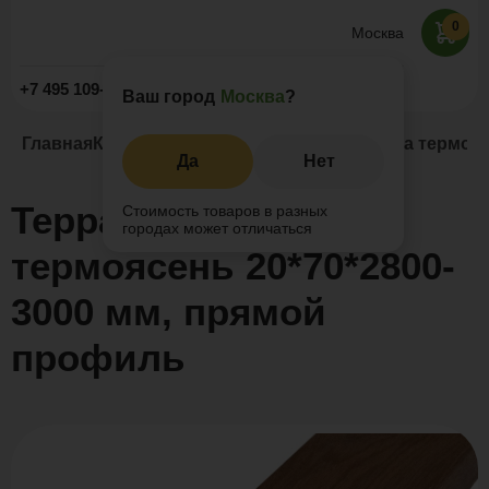
0
Москва
Заказать звонок
+7 495 109-52-09
Ваш город
Москва
?
Главная
Каталог
Термоясень
Террасная доска термояс
Да
Нет
Террасная доска
Стоимость товаров в разных
городах может отличаться
термоясень 20*70*2800-
3000 мм, прямой
профиль