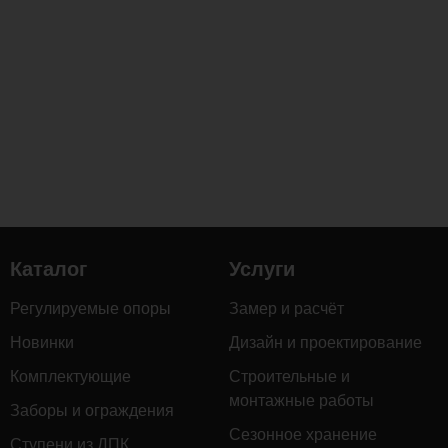
усиливает
её
прочность,
стойкость
к
гниению,
воздействию
влаги
и
перепадам
температур,
Каталог
Услуги
а
также
Регулируемые опоры
Замер и расчёт
придаёт
благородный
Новинки
Дизайн и проектирование
тёмный
Комплектующие
Строительные и
оттенок
монтажные работы
Заборы и ограждения
с
Сезонное хранение
выразительной
Ступени из ДПК