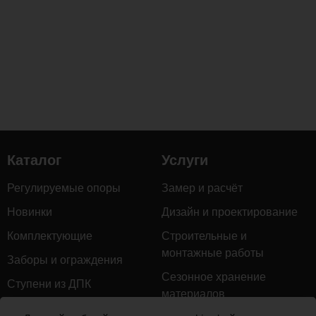
прочность,
стойкость
к
гниению,
воздействию
влаги
и
перепадам
температур,
Каталог
Услуги
а
также
Регулируемые опоры
Замер и расчёт
придаёт
благородный
Новинки
Дизайн и проектирование
тёмный
Комплектующие
Строительные и
оттенок
монтажные работы
Заборы и ограждения
с
Сезонное хранение
выразительной
Ступени из ДПК
материалов
текстурой.
Натуральное дерево