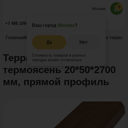
0
Москва
Заказать звонок
+7 495 109-52-09
Ваш город
Москва
?
Главная
Каталог
Термоясень
Террасная доска термоя
Да
Нет
Террасная доска
Стоимость товаров в разных
городах может отличаться
термоясень 20*50*2700
мм, прямой профиль