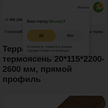
0
Москва
Заказать звонок
+7 495 109-52-09
Ваш город
Москва
?
Главная
Каталог
Термоясень
Террасная доска термояс
Да
Нет
Террасная доска
Стоимость товаров в разных
городах может отличаться
термоясень 20*115*2200-
2600 мм, прямой
профиль