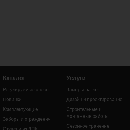
усиливает
её
прочность,
стойкость
к
гниению,
воздействию
влаги
и
перепадам
температур,
Каталог
Услуги
а
также
Регулируемые опоры
Замер и расчёт
придаёт
благородный
Новинки
Дизайн и проектирование
тёмный
Комплектующие
Строительные и
оттенок
монтажные работы
Заборы и ограждения
с
Сезонное хранение
выразительной
Ступени из ДПК