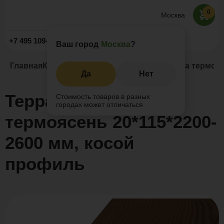
0
Москва
Заказать звонок
+7 495 109-52-09
Ваш город
Москва
?
Главная
Каталог
Термоясень
Террасная доска термояс
Да
Нет
Террасная доска
Стоимость товаров в разных
городах может отличаться
термоясень 20*115*2200-
2600 мм, косой
профиль