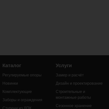
стойкость
к
гниению,
воздействию
влаги
и
перепадам
температур,
а
также
придаёт
Каталог
Услуги
благородный
тёмный
Регулируемые опоры
Замер и расчёт
оттенок
с
Новинки
Дизайн и проектирование
выразительной
Комплектующие
Строительные и
текстурой.
монтажные работы
Заборы и ограждения
Сезонное хранение
Ступени из ДПК