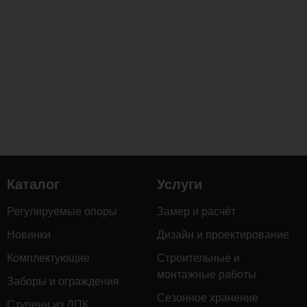
стойкость
к
гниению,
воздействию
влаги
и
перепадам
температур,
а
также
придаёт
Каталог
Услуги
благородный
тёмный
Регулируемые опоры
Замер и расчёт
оттенок
с
Новинки
Дизайн и проектирование
выразительной
Комплектующие
Строительные и
текстурой.
монтажные работы
Заборы и ограждения
Сезонное хранение
Ступени из ДПК