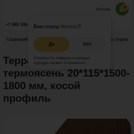
0
Москва
Заказать звонок
+7 495 109-52-09
Ваш город
Москва
?
Главная
Каталог
Термоясень
Террасная доска термояс
Да
Нет
Террасная доска
Стоимость товаров в разных
городах может отличаться
термоясень 20*115*1500-
1800 мм, косой
профиль