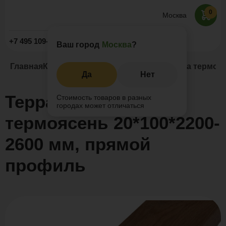
0
Москва
Заказать звонок
+7 495 109-52-09
Ваш город
Москва
?
Главная
Каталог
Термоясень
Террасная доска термояс
Да
Нет
Террасная доска
Стоимость товаров в разных
городах может отличаться
термоясень 20*100*2200-
2600 мм, прямой
профиль