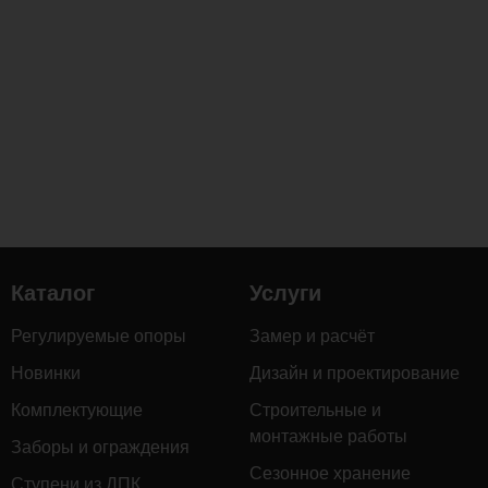
усиливает
её
прочность,
стойкость
к
гниению,
воздействию
влаги
и
перепадам
температур,
Каталог
Услуги
а
также
Регулируемые опоры
Замер и расчёт
придаёт
благородный
Новинки
Дизайн и проектирование
тёмный
Комплектующие
Строительные и
оттенок
монтажные работы
Заборы и ограждения
с
Сезонное хранение
выразительной
Ступени из ДПК