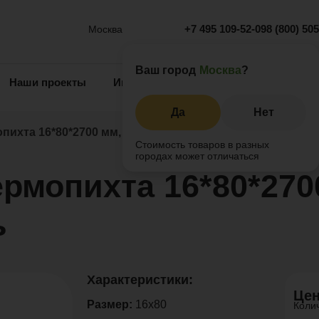
+7 495 109-52-09
8 (800) 50
Москва
Ваш город
Москва
?
Наши проекты
Информация
Инжиниринг
О 
Да
Нет
опихта 16*80*2700 мм, косой профиль
Стоимость товаров в разных
городах может отличаться
ермопихта 16*80*270
ь
Характеристики:
Цен
Размер:
16x80
Коли