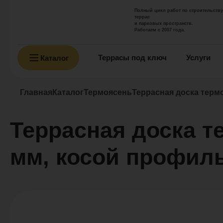
Полный цикл работ по строительству
террас
и парковых пространств.
Работаем с 2007 года.
Террасы под ключ
Услуги
Каталог
Главная
Каталог
Термоясень
Террасная доска терм
Террасная доска т
мм, косой профил