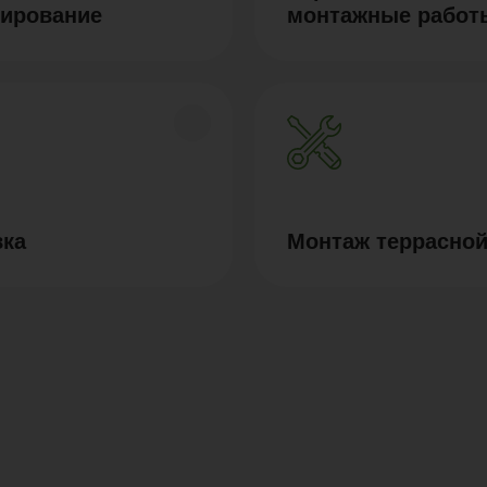
тирование
монтажные работ
вка
Монтаж террасной