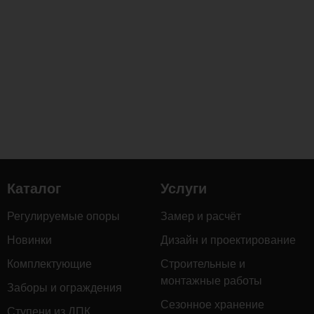
обработке,
которая
повышает
её
устойчивость
к
влаге,
гниению
и
деформации,
а
Каталог
Услуги
также
придаёт
Регулируемые опоры
Замер и расчёт
тёплый
насыщенный
Новинки
Дизайн и проектирование
оттенок
Комплектующие
Строительные и
и
монтажные работы
Заборы и ограждения
выразительную
Сезонное хранение
текстуру.
Ступени из ДПК