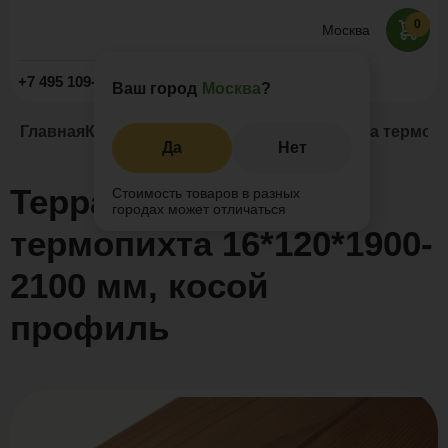
0
Москва
Заказать звонок
+7 495 109-52-09
Ваш город
Москва
?
Главная
Каталог
Термоясень
Террасная доска термопи
Да
Нет
Террасная доска
Стоимость товаров в разных
городах может отличаться
термопихта 16*120*1900-
2100 мм, косой
профиль