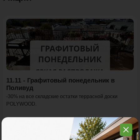
Акция
11.11 - Графитовый понедельник в
Поливуд
-30% на все складские остатки террасной доски
POLYWOOD.