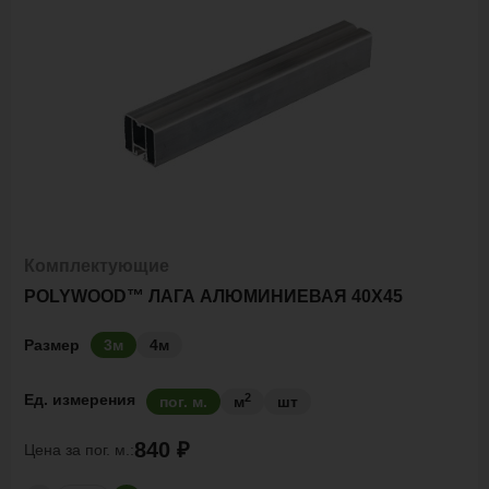
Комплектующие
POLYWOOD™ ЛАГА АЛЮМИНИЕВАЯ 40Х45
Размер
3м
4м
2
Ед. измерения
пог. м.
м
шт
840 ₽
Цена за
пог. м.: