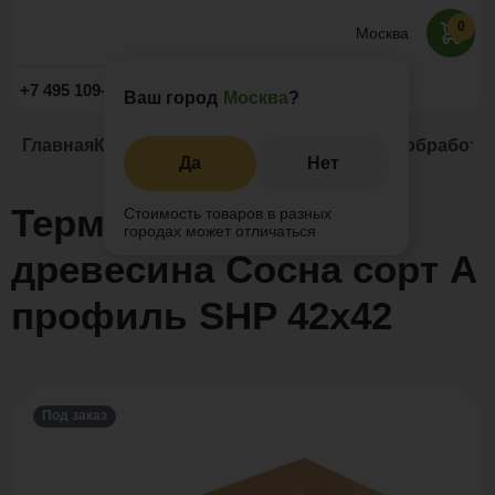
0
Москва
Заказать звонок
+7 495 109-52-09
Ваш город
Москва
?
Главная
Каталог
Натуральное дерево
Термообработан
Да
Нет
Термообработанная
Стоимость товаров в разных
городах может отличаться
древесина Сосна сорт А
профиль SHP 42x42
Под заказ