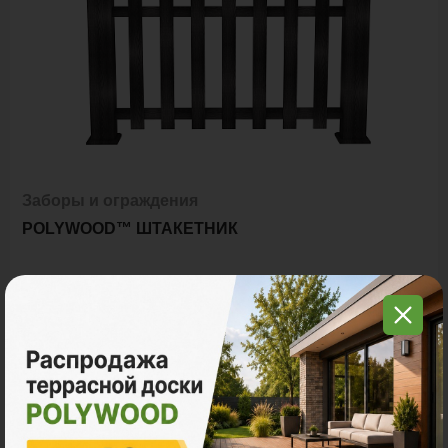
Заборы и ограждения
POLYWOOD™ ШТАКЕТНИК
Ед. измерения
пог. м.
9 800 ₽
Цена за пог. м.:
Количество: