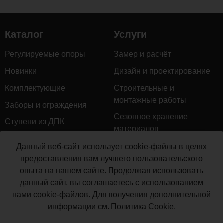
Каталог
Услуги
Регулируемые опоры
Замер и расчёт
Новинки
Дизайн и проектирование
Комплектующие
Строительные и
монтажные работы
Заборы и ограждения
Сезонное хранение
Ступени из ДПК
материалов
Натуральное дерево
Гарантийное обслуживание
Данный веб-сайт использует cookie-файлы в целях
Керамогранит
предоставления вам лучшего пользовательского
Доставка
опыта на нашем сайте. Продолжая использовать
Мебель для террас
Монтаж террасной доски
данный сайт, вы соглашаетесь с использованием
Маркизы и перголы
нами cookie-файлов. Для получения дополнительной
Производство террасной
Сайдинг ДПК
информации см.
Политика Cookie
.
доски