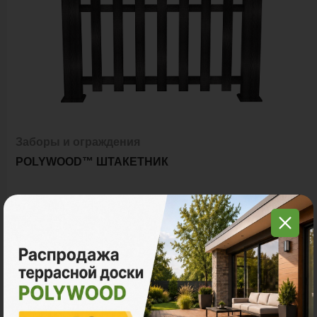
Заборы и ограждения
POLYWOOD™ ШТАКЕТНИК
Ед. измерения
пог. м.
9 800 ₽
Цена за пог. м.:
Количество: