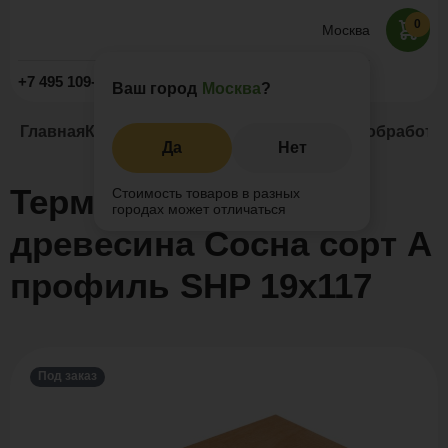
0
Москва
Заказать звонок
+7 495 109-52-09
Ваш город
Москва
?
Главная
Каталог
Натуральное дерево
Термообработан
Да
Нет
Термообработанная
Стоимость товаров в разных
городах может отличаться
древесина Сосна сорт А
профиль SHP 19x117
Под заказ