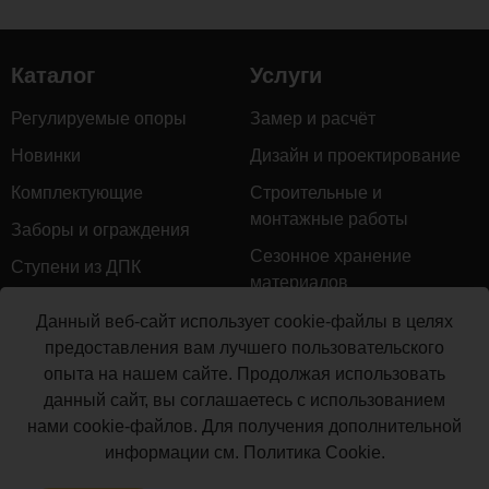
Каталог
Услуги
Регулируемые опоры
Замер и расчёт
Новинки
Дизайн и проектирование
Комплектующие
Строительные и
монтажные работы
Заборы и ограждения
Сезонное хранение
Ступени из ДПК
материалов
Натуральное дерево
Гарантийное обслуживание
Данный веб-сайт использует cookie-файлы в целях
Керамогранит
предоставления вам лучшего пользовательского
Доставка
опыта на нашем сайте. Продолжая использовать
Мебель для террас
Монтаж террасной доски
данный сайт, вы соглашаетесь с использованием
Маркизы и перголы
нами cookie-файлов. Для получения дополнительной
Производство террасной
Сайдинг ДПК
информации см.
Политика Cookie
.
доски