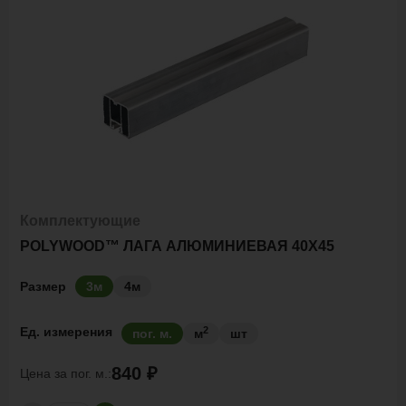
Комплектующие
POLYWOOD™ ЛАГА АЛЮМИНИЕВАЯ 40Х45
Размер
3м
4м
2
Ед. измерения
пог. м.
м
шт
840 ₽
Цена за
пог. м.: