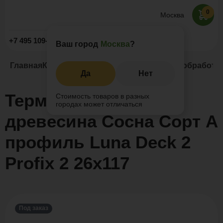
0
Москва
Заказать звонок
+7 495 109-52-09
Ваш город
Москва
?
Главная
Каталог
Натуральное дерево
Термообработанн
Да
Нет
Термообработанная
Стоимость товаров в разных
городах может отличаться
древесина Сосна Сорт А
профиль Luna Deck 2
Profix 2 26x117
Под заказ