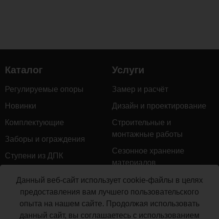
Каталог
Услуги
Регулируемые опоры
Замер и расчёт
Новинки
Дизайн и проектирование
Комплектующие
Строительные и
монтажные работы
Заборы и ограждения
Сезонное хранение
Ступени из ДПК
материалов
Натуральное дерево
Гарантийное обслуживание
Данный веб-сайт использует cookie-файлы в целях
Керамогранит
предоставления вам лучшего пользовательского
Доставка
опыта на нашем сайте. Продолжая использовать
Мебель для террас
Монтаж террасной доски
данный сайт, вы соглашаетесь с использованием