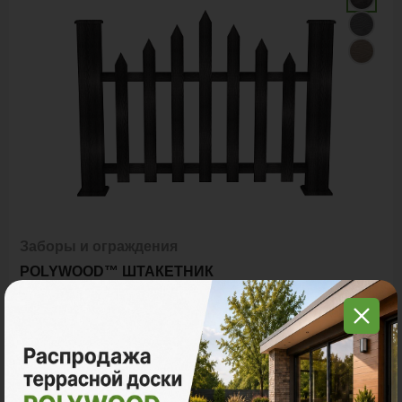
Заборы и ограждения
POLYWOOD™ ШТАКЕТНИК
Ед. измерения
пог. м.
9 800 ₽
Цена за пог. м.: