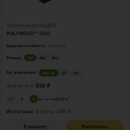
Террасная доска ДПК
POLYWOOD™ DUO
Ударная стойкость:
Средняя
Размер
3м
4м
6м
2
Ед. измерения
пог. м.
м
шт
630 ₽
Цена за
пог. м.:
2
пог. м.
или
0.47
м
Итого заказ
3 пог. м.:
1890 ₽
В корзину
Рассчитать