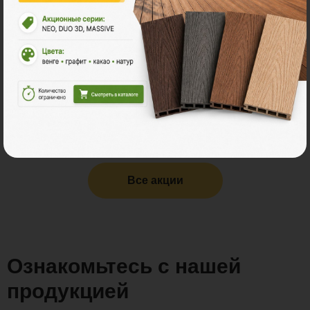
Поливуд
-30% на все складские остатки террасной доски
POLYWOOD.
Все акции
Ознакомьтесь с нашей
продукцией