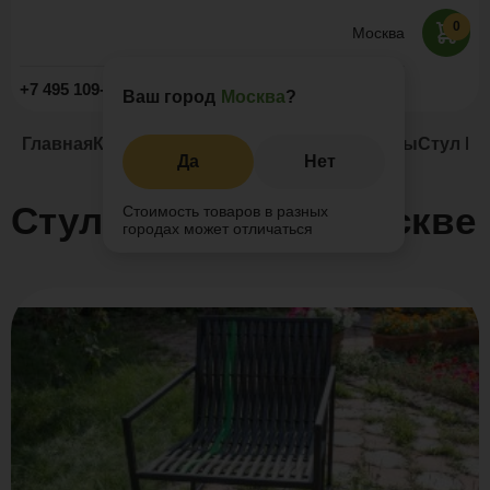
0
Москва
Заказать звонок
+7 495 109-52-09
Ваш город
Москва
?
Главная
Каталог
Мебель из полимерной лозы
Стул М
Да
Нет
Стул Минимал в Москве
Стоимость товаров в разных
городах может отличаться