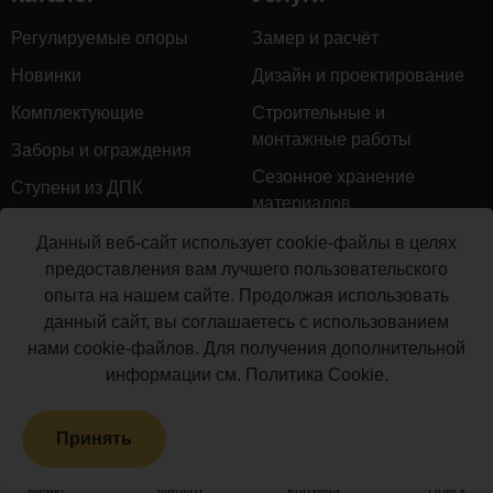
Регулируемые опоры
Замер и расчёт
Новинки
Дизайн и проектирование
Комплектующие
Строительные и
монтажные работы
Заборы и ограждения
Сезонное хранение
Ступени из ДПК
материалов
Натуральное дерево
Гарантийное обслуживание
Данный веб-сайт использует cookie-файлы в целях
Керамогранит
предоставления вам лучшего пользовательского
Доставка
опыта на нашем сайте. Продолжая использовать
Мебель для террас
Монтаж террасной доски
данный сайт, вы соглашаетесь с использованием
Маркизы и перголы
нами cookie-файлов. Для получения дополнительной
Производство террасной
Сайдинг ДПК
информации см.
Политика Cookie
.
доски
Распродажа
Принять
Террасная доска ДПК
Грядки из ДПК
Меню
Фильтр
Корзина
Поиск