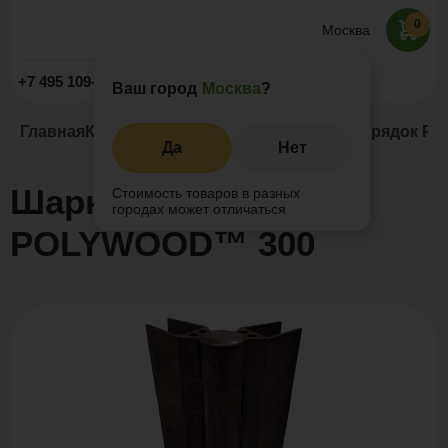
0
Москва
Заказать звонок
+7 495 109-52-09
Ваш город
Москва
?
Главная
Каталог
Грядки из ДПК
Шарнир для грядок P
Да
Нет
Шарнир для грядок
Стоимость товаров в разных
городах может отличаться
POLYWOOD™ 300