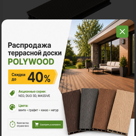
Террасная доска ДПК
POLYWOOD™ NEO
Ударная стойкость:
Умеренная
Размер
3м
4м
6м
2
Ед. измерения
пог. м.
м
шт
406 ₽
Цена за
пог. м.:
2
пог. м.
или
0.47
м