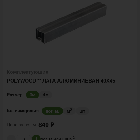
Комплектующие
POLYWOOD™ ЛАГА АЛЮМИНИЕВАЯ 40Х45
Размер
3м
4м
2
Ед. измерения
пог. м.
м
шт
840 ₽
Цена за
пог. м.:
2
пог. м.
или
1.00
м