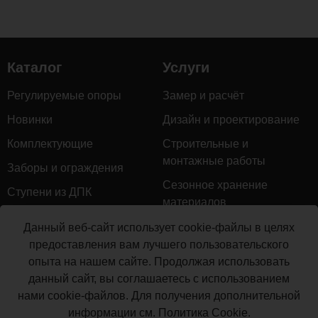
комментариев...
Каталог
Услуги
Регулируемые опоры
Замер и расчёт
Новинки
Дизайн и проектирование
Комплектующие
Строительные и
монтажные работы
Заборы и ограждения
Сезонное хранение
Ступени из ДПК
материалов
Натуральное дерево
Гарантийное обслуживание
Данный веб-сайт использует cookie-файлы в целях
Керамогранит
предоставления вам лучшего пользовательского
Доставка
опыта на нашем сайте. Продолжая использовать
Мебель для террас
Монтаж террасной доски
данный сайт, вы соглашаетесь с использованием
Маркизы и перголы
нами cookie-файлов. Для получения дополнительной
Производство террасной
Сайдинг ДПК
информации см.
Политика Cookie
.
доски