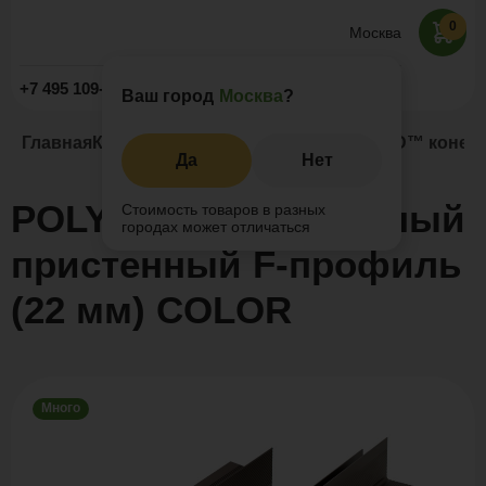
0
Москва
Заказать звонок
+7 495 109-52-09
Ваш город
Москва
?
Главная
Каталог
Комплектующие
POLYWOOD™ конечны
Да
Нет
POLYWOOD™ конечный
Стоимость товаров в разных
городах может отличаться
пристенный F-профиль
(22 мм) COLOR
Много