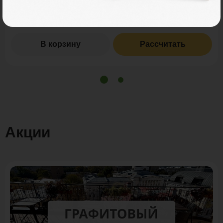
Итого заказ
3 пог. м.:
1218 ₽
В корзину
Рассчитать
Акции