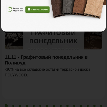
Акция
11.11 - Графитовый понедельник в
Поливуд
-30% на все складские остатки террасной доски
POLYWOOD.