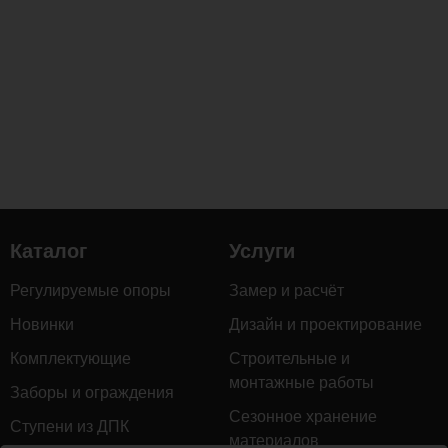
для
работы
в
российском
климате.
Комментарии
Каталог
Услуги
Загрузка
комментариев...
Регулируемые опоры
Замер и расчёт
Новинки
Дизайн и проектирование
Комплектующие
Строительные и
монтажные работы
Заборы и ограждения
Сезонное хранение
Ступени из ДПК
материалов