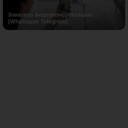
Заказать видеоконсультацию
(Whatsapp/ Telegram)
Регулируемые
винтовые
опоры
от