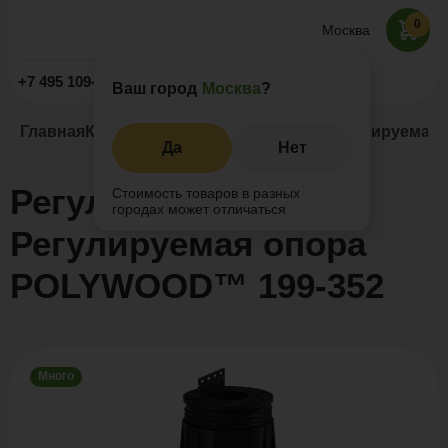
0
Москва
Заказать звонок
+7 495 109-52-09
Ваш город
Москва
?
Главная
Каталог
Регулируемые опоры
Регулируемая
Да
Нет
Регулируемая опора
Стоимость товаров в разных
городах может отличаться
Регулируемая опора
POLYWOOD™ 199-352
Много