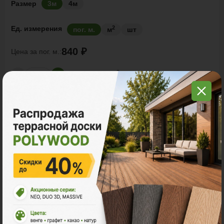
Размер
3м
4м
2
Ед. измерения
пог. м.
м
шт
840 ₽
Цена за
пог. м.:
2
пог. м.
или
1.00
м
Итого заказ
3 пог. м.:
2520 ₽
В корзину
Рассчитать
Акции