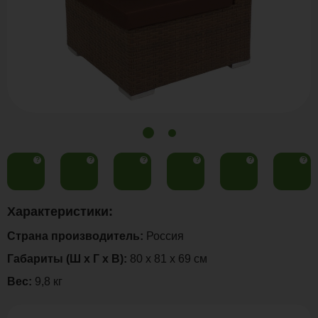
?
?
?
?
?
?
Характеристики:
Страна производитель:
Россия
Габариты (Ш х Г х В):
80 х 81 х 69 см
Вес:
9,8 кг