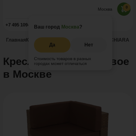
0
Москва
Заказать звонок
+7 495 109-52-09
Ваш город
Москва
?
Главная
Каталог
Подвесные кресла
Кресло CHIARA уг
Да
Нет
Кресло CHIARA угловое
Стоимость товаров в разных
городах может отличаться
в Москве