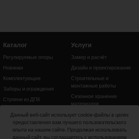
Каталог
Услуги
Регулируемые опоры
Замер и расчёт
Новинки
Дизайн и проектирование
Комплектующие
Строительные и
монтажные работы
Заборы и ограждения
Сезонное хранение
Ступени из ДПК
материалов
Натуральное дерево
Гарантийное обслуживание
Данный веб-сайт использует cookie-файлы в целях
Керамогранит
предоставления вам лучшего пользовательского
Доставка
опыта на нашем сайте. Продолжая использовать
Мебель для террас
Монтаж террасной доски
данный сайт, вы соглашаетесь с использованием